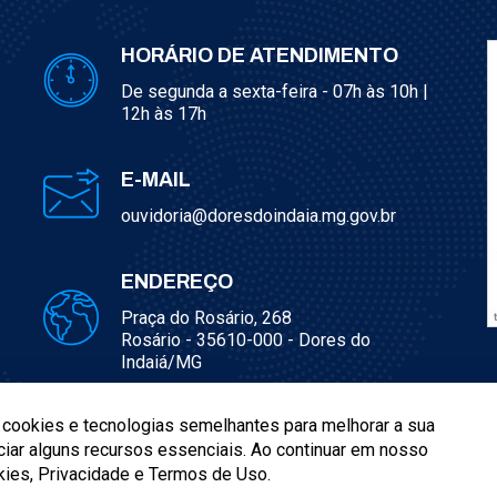
HORÁRIO DE ATENDIMENTO
De segunda a sexta-feira - 07h às 10h |
12h às 17h
E-MAIL
ouvidoria@doresdoindaia.mg.gov.br
ENDEREÇO
Praça do Rosário, 268
Rosário - 35610-000 - Dores do
Indaiá/MG
a cookies e tecnologias semelhantes para melhorar a sua
iar alguns recursos essenciais. Ao continuar em nosso
kies, Privacidade e Termos de Uso.