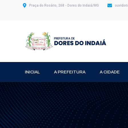
Praça do Rosário, 268 - Dores do Indaiá/MG
ouvidor
INICIAL
A PREFEITURA
A CIDADE