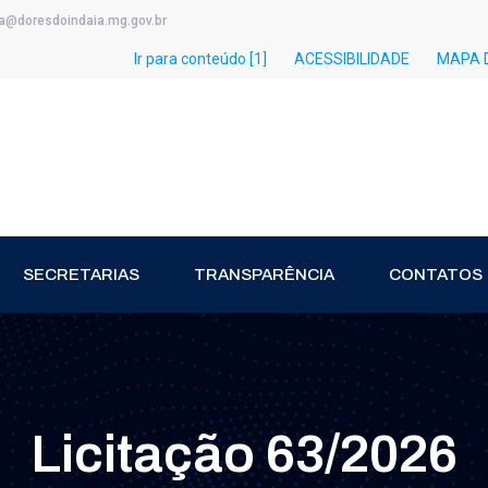
ia@doresdoindaia.mg.gov.br
Ir para conteúdo [1]
ACESSIBILIDADE
MAPA D
SECRETARIAS
TRANSPARÊNCIA
CONTATOS
Licitação 63/2026