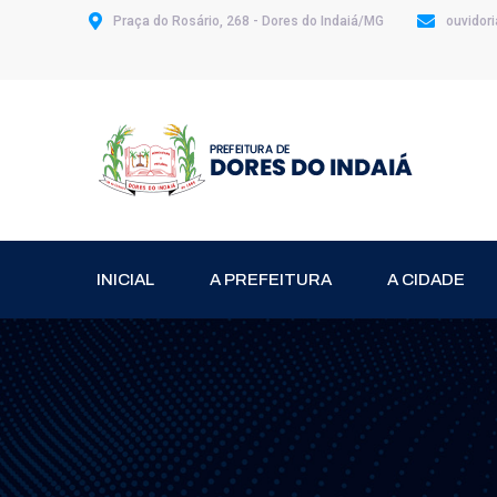
Praça do Rosário, 268 - Dores do Indaiá/MG
ouvidor
INICIAL
A PREFEITURA
A CIDADE