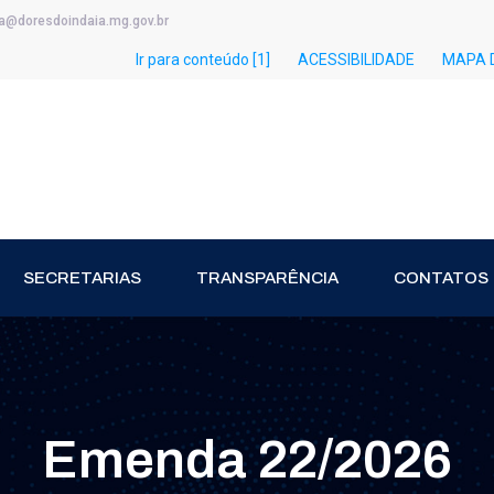
ia@doresdoindaia.mg.gov.br
Ir para conteúdo [1]
ACESSIBILIDADE
MAPA D
SECRETARIAS
TRANSPARÊNCIA
CONTATOS
Emenda 22/2026