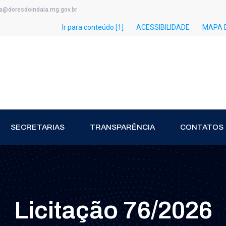
ia@doresdoindaia.mg.gov.br
Ir para conteúdo [1]
ACESSIBILIDADE
MAPA D
SECRETARIAS
TRANSPARÊNCIA
CONTATOS
Licitação 76/2026