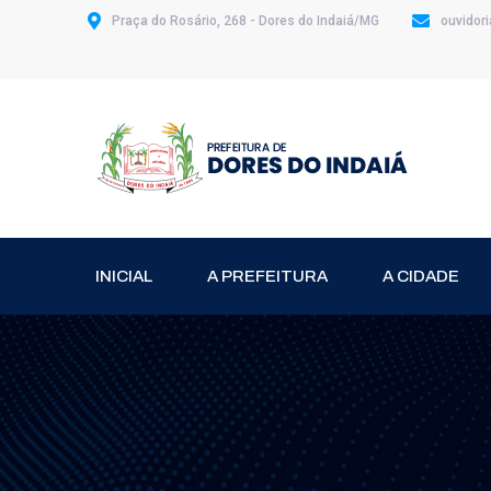
Praça do Rosário, 268 - Dores do Indaiá/MG
ouvidor
INICIAL
A PREFEITURA
A CIDADE