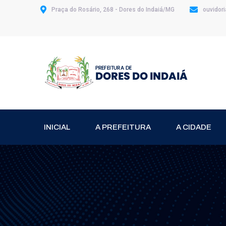
Praça do Rosário, 268 - Dores do Indaiá/MG
ouvidor
INICIAL
A PREFEITURA
A CIDADE