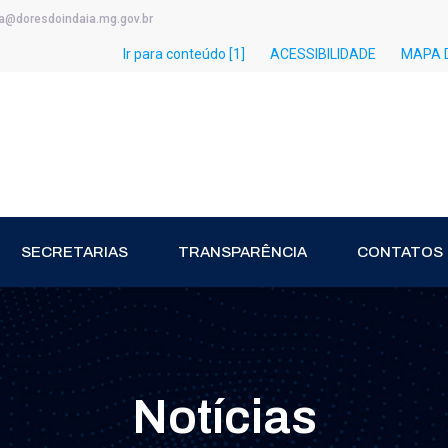
ia@doresdoindaia.mg.gov.br
Ir para conteúdo [1]
ACESSIBILIDADE
MAPA D
SECRETARIAS
TRANSPARÊNCIA
CONTATOS
Notícias