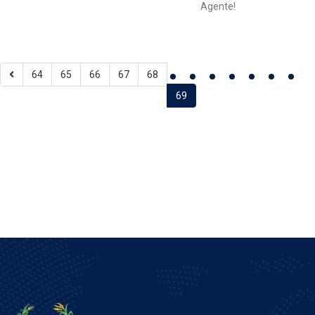
Agente!
64
65
66
67
68
69